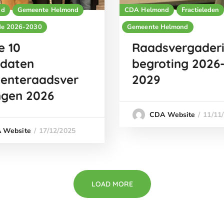
nd
Gemeente Helmond
CDA Helmond
Fractieleden
de 2026-2030
Gemeente Helmond
e 10
Raadsvergader
idaten
begroting 2026
enteraadsver
2029
ngen 2026
11/11
CDA Website
17/12/2025
 Website
LOAD MORE