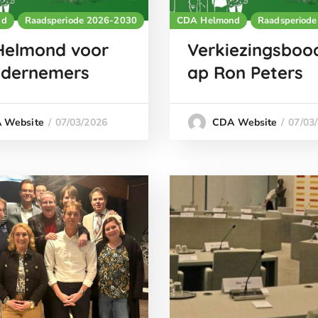
nd
Raadsperiode 2026-2030
CDA Helmond
Raadsperiod
Helmond voor
Verkiezingsboo
ndernemers
ap Ron Peters
07/03/2026
07/03
 Website
CDA Website