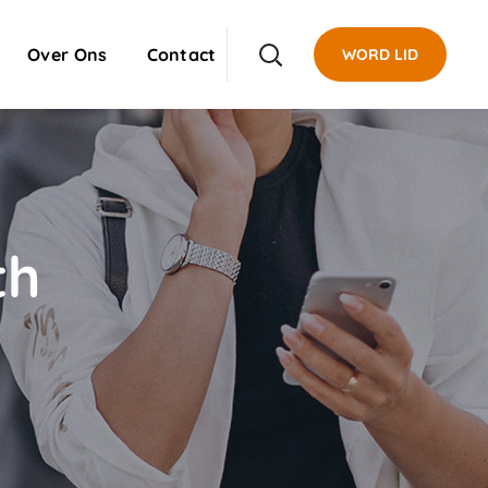
Over Ons
Contact
WORD LID
th