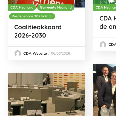
CDA Helmond
Gemeente Helmond
CDA Helmo
Raadsperiode 2026-2030
CDA 
de o
Coalitieakkoord
2026-2030
CDA
06/06/2026
CDA Website