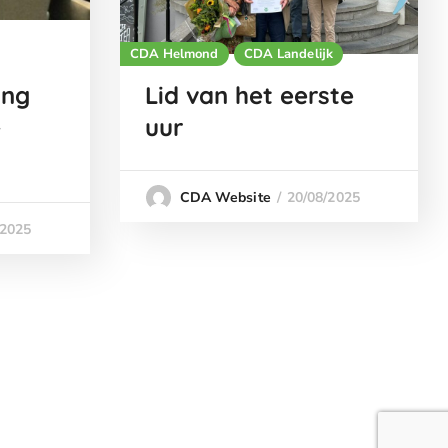
CDA Helmond
CDA Landelijk
ing
Lid van het eerste
-
uur
20/08/2025
CDA Website
/2025