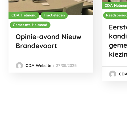
CDA Helmo
CDA Helmond
Fractieleden
Raadsperio
Gemeente Helmond
Eerst
kand
Opinie-avond Nieuw
geme
Brandevoort
kiezi
27/09/2025
CDA Website
CDA